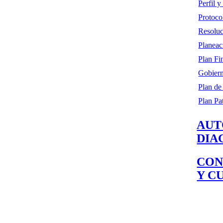
Perfil 
Protoco
Resoluc
Planeac
Plan Fi
Gobiern
Plan de
Plan Pa
AUT
DIA
CON
Y C