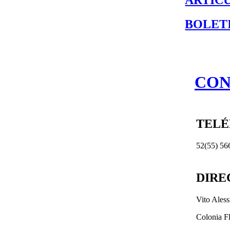
BOLET
CON
TEL
52(55) 56
DIRE
Vito Ales
Colonia F