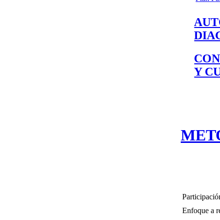
AUT
DIA
CON
Y C
MET
Participació
Enfoque a r