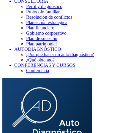
CONSULTORÍA
Perfil y diagnóstico
Protocolo familiar
Resolución de conflictos
Planeación estratégica
Plan financiero
Gobierno corporativo
Plan de sucesión
Plan patrimonial
AUTODIAGNÓSTICO
¿Por qué hacer un auto diagnóstico?
¿Qué obtengo?
CONFERENCIAS Y CURSOS
Conferencia