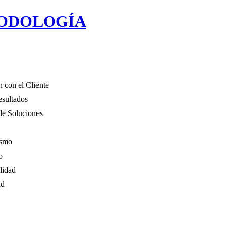
ODOLOGÍA
n con el Cliente
esultados
de Soluciones
ismo
o
lidad
ad