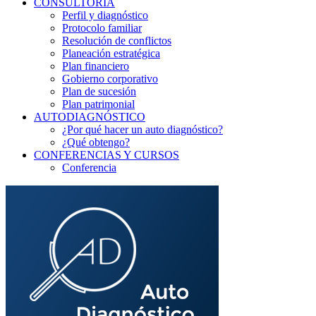
CONSULTORÍA
Perfil y diagnóstico
Protocolo familiar
Resolución de conflictos
Planeación estratégica
Plan financiero
Gobierno corporativo
Plan de sucesión
Plan patrimonial
AUTODIAGNÓSTICO
¿Por qué hacer un auto diagnóstico?
¿Qué obtengo?
CONFERENCIAS Y CURSOS
Conferencia