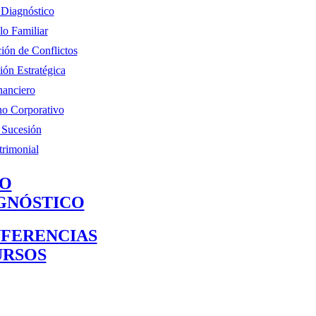
y Diagnóstico
lo Familiar
ión de Conflictos
ión Estratégica
nanciero
o Corporativo
 Sucesión
trimonial
O
GNÓSTICO
FERENCIAS
URSOS