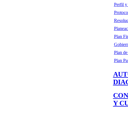
Perfil 
Protoco
Resoluc
Planeac
Plan Fi
Gobiern
Plan de
Plan Pa
AUT
DIA
CON
Y C